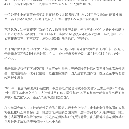
43%，仍高于全国水平，其中单位费率32.5%，个人费率10.5%。
一位外资企业的高管在接受21世纪经济报道记者采访时说，对于单位缴纳的高额社保
费，员工并不“领情”，认为这是从其工资中扣除了本应属于自己的钱。
李珍认为，这是高费率导致的悖论，政策性费率太高，使得有企业和个人通过少报瞒报
工资基数等方式搭便车。“管理跟不上，实际基金总收入还是不及预期，与其这样，不
如直接降费率，夯实费基，增强大家对制度的信任。”李珍说。
而作为社保五险之中的“大头”养老保险，即使在全国养老保险费率最低的广东，按照去
年最低缴费基数2408元来计算，个人、企业年缴费额分别为2311元和3811元，合计
6122元。
养老保险是否还有下调空间呢？在齐传钧看来，养老保险等社保的费率要做出实质性调
整，在制度框架不改革的前提下是很难实施的，因为当前我国养老、医保基金本就面临
收不抵支压力。
2015年，包含高额财政补贴在内，我国养老保险当期收不抵支省份已由上年的2个增至
7个；医保基金与之类似，人社部近日也称，医保基金“甚至有相当一部分省份出现了当
期收不抵支的状况，基金"穿底"风险日益凸显”。
在今年两会前夕，人社部部长尹蔚民在国新办记者会上介绍，未来养老保险体系的改革
将包括推行全民参保计划、推进养老保险的全国统筹、进一步完善个人账户制度、推出
渐进式延迟退休年龄的政策、推进养老保险基金的投资运营、多方面筹措养老保险基金
以及推进多层次的养老保险体系七个方面。