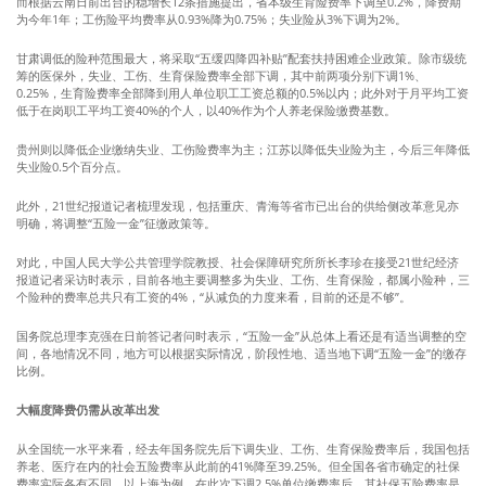
而根据云南日前出台的稳增长12条措施提出，省本级生育险费率下调至0.2%，降费期
为今年1年；工伤险平均费率从0.93%降为0.75%；失业险从3%下调为2%。
甘肃调低的险种范围最大，将采取“五缓四降四补贴”配套扶持困难企业政策。除市级统
筹的医保外，失业、工伤、生育保险费率全部下调，其中前两项分别下调1%、
0.25%，生育险费率全部降到用人单位职工工资总额的0.5%以内；此外对于月平均工资
低于在岗职工平均工资40%的个人，以40%作为个人养老保险缴费基数。
贵州则以降低企业缴纳失业、工伤险费率为主；江苏以降低失业险为主，今后三年降低
失业险0.5个百分点。
此外，21世纪报道记者梳理发现，包括重庆、青海等省市已出台的供给侧改革意见亦
明确，将调整“五险一金”征缴政策等。
对此，中国人民大学公共管理学院教授、社会保障研究所所长李珍在接受21世纪经济
报道记者采访时表示，目前各地主要调整多为失业、工伤、生育保险，都属小险种，三
个险种的费率总共只有工资的4%，“从减负的力度来看，目前的还是不够”。
国务院总理李克强在日前答记者问时表示，“五险一金”从总体上看还是有适当调整的空
间，各地情况不同，地方可以根据实际情况，阶段性地、适当地下调“五险一金”的缴存
比例。
大幅度降费仍需从改革出发
从全国统一水平来看，经去年国务院先后下调失业、工伤、生育保险费率后，我国包括
养老、医疗在内的社会五险费率从此前的41%降至39.25%。但全国各省市确定的社保
费率实际各有不同，以上海为例，在此次下调2.5%单位缴费率后，其社保五险费率是