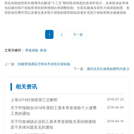
而此前财政部部长楼继伟在解读“十三五”期间医保制度的改革时表示，未来医保改革将
包括健全医疗保险筹资机制和报销比例调整机制、全面实施城乡居民大病保险制度、发
挥医保控费作用以及整合基本医疗保险制度和鼓励发展补充医疗保险和商业健康保险
1
2
下一页
文章关键词：
养老保险
医保
上一篇：
刘植荣强调应尽快补齐农民社保短板
下一篇：
请问北京社保初始密码为多少
相关资讯
上海2016社保政策汇总解析
2018-07-23
关于申报桐乡2018年度职工基本养老保险个人缴费
2018-06-04
工资的通知
关于印发城镇企业职工基本养老保险关系转移接续
2018-04-16
若干具体问题意见的通知