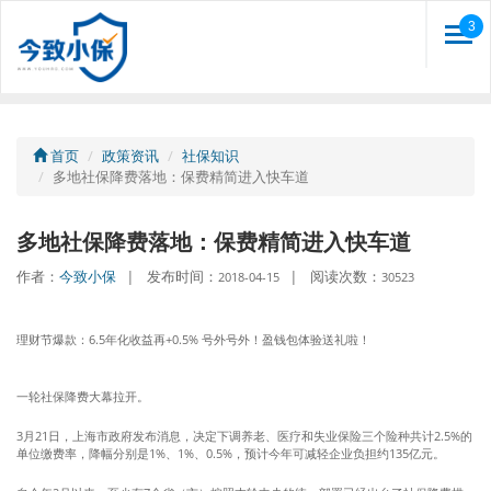
3
Togg
navi
首页
政策资讯
社保知识
多地社保降费落地：保费精简进入快车道
多地社保降费落地：保费精简进入快车道
作者：
今致小保
|
发布时间：
|
阅读次数：
2018-04-15
30523
理财节爆款：6.5年化收益再+0.5% 号外号外！盈钱包体验送礼啦！
一轮社保降费大幕拉开。
3月21日，上海市政府发布消息，决定下调养老、医疗和失业保险三个险种共计2.5%的
单位缴费率，降幅分别是1%、1%、0.5%，预计今年可减轻企业负担约135亿元。