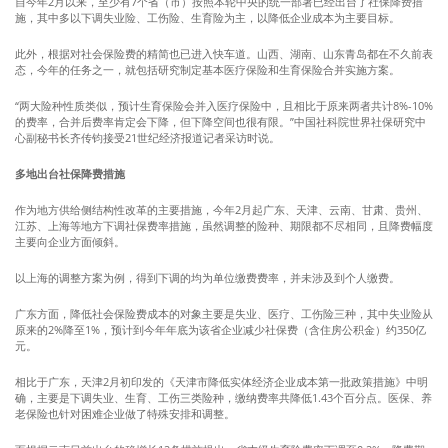
自今年2月以来，至少有7个省（市）按照本轮中央的统一部署已经出台了社保降费措
施，其中多以下调失业险、工伤险、生育险为主，以降低企业成本为主要目标。
此外，根据对社会保险费的精简也已进入快车道。山西、湖南、山东青岛都在不久前表
态，今年的任务之一，就包括研究制定基本医疗保险和生育保险合并实施方案。
“两大险种性质类似，预计生育保险会并入医疗保险中，且相比于原来两者共计8%-10%
的费率，合并后费率肯定会下降，但下降空间也很有限。”中国社科院世界社保研究中
心副秘书长齐传钧接受21世纪经济报道记者采访时说。
多地出台社保降费措施
作为地方供给侧结构性改革的主要措施，今年2月起广东、天津、云南、甘肃、贵州、
江苏、上海等地方下调社保费率措施，虽然调整的险种、期限都不尽相同，且降费幅度
主要向企业方面倾斜。
以上海的调整方案为例，得到下调的均为单位缴费费率，并未涉及到个人缴费。
广东方面，降低社会保险费成本的对象主要是失业、医疗、工伤险三种，其中失业险从
原来的2%降至1%，预计到今年年底为该省企业减少社保费（含住房公积金）约350亿
元。
相比于广东，天津2月初印发的《天津市降低实体经济企业成本第一批政策措施》中明
确，主要是下调失业、生育、工伤三类险种，缴纳费率共降低1.43个百分点。医保、养
老保险也针对困难企业做了特殊安排和调整。