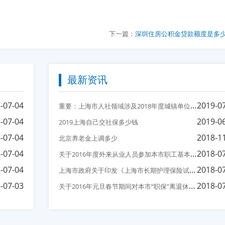
下一篇：
深圳住房公积金贷款额度是多
最新资讯
-07-04
重
要：上海市人社领域涉及2018年度城镇单位就业人员平均工资相关事项的说明
2019-0
-07-04
2019-0
2019上海自己交社保多少钱
-07-04
2018-1
北京养老金上调多少
-07-04
关
于2016年度外来从业人员参加本市职工基本医疗保险后医保待遇衔接有关问题的通知
2018-0
-07-04
上
海市政府关于印发《上海市长期护理保险试点办法》的通知
2018-0
-07-03
关
于2016年元旦春节期间对本市“职保”离退休人员、“镇保”按月领取养老金人员发放一次性补助费的通知
2018-0