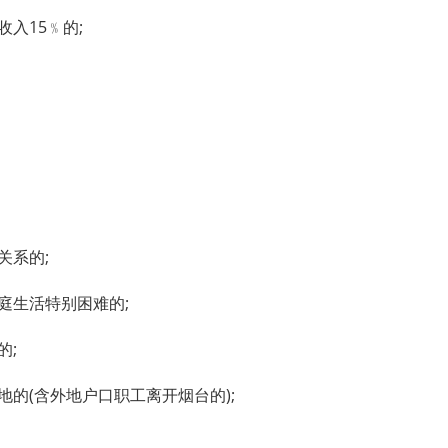
入15﹪的;
关系的;
庭生活特别困难的;
的;
地的(含外地户口职工离开烟台的);