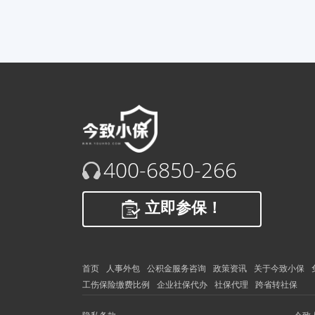
400-6850-266
立即参保！
首页
人事外包
公积金服务咨询
政策资讯
关于今致小保
工伤保险缴费比例
企业社保代办
社保代理
跨省转社保