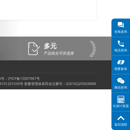
在线咨询
多元
电话咨询
产品组合可供选择
我要参保
证书号：
沪ICP备15007967号
201030号 质量管理体系符合注册号：02616Q20563R0M
微信咨询
社保计算器
返回顶部