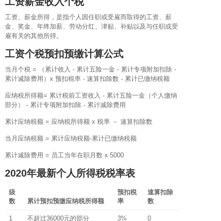
工资薪金收入个税
工资、薪金所得，是指个人因任职或受雇而取得的工资、薪
金、奖金、年终加薪、劳动分红、津贴、补贴以及与任职或受
雇有关的其他所得。
工资个税预扣预缴计算公式
当月个税 = （累计收入 - 累计五险一金 - 累计专项附加扣除 -
累计减除费用）x 预扣税率 - 速算扣除数 - 累计已缴纳税额
应纳税所得额= 累计税前工资收入 - 累计五险一金（个人缴纳
部分） - 累计专项附加扣除 - 累计减除费用
累计应纳税额 = 应纳税所得额 x 税率 － 速算扣除数
当月应纳税额 = 累计应纳税额-累计已缴纳税额
累计减除费用 = 员工当年在职月数 x 5000
2020年最新个人所得税税率表
级
预扣税
速算扣除
数
累计预扣预缴应纳税所得额
率
数
1
不超过36000元的部分
3%
0