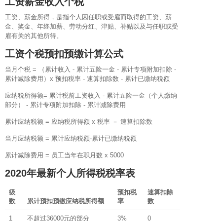
工资薪金收入个税
工资、薪金所得，是指个人因任职或受雇而取得的工资、薪
金、奖金、年终加薪、劳动分红、津贴、补贴以及与任职或受
雇有关的其他所得。
工资个税预扣预缴计算公式
当月个税 = （累计收入 - 累计五险一金 - 累计专项附加扣除 -
累计减除费用）x 预扣税率 - 速算扣除数 - 累计已缴纳税额
应纳税所得额= 累计税前工资收入 - 累计五险一金（个人缴纳
部分） - 累计专项附加扣除 - 累计减除费用
累计应纳税额 = 应纳税所得额 x 税率 － 速算扣除数
当月应纳税额 = 累计应纳税额-累计已缴纳税额
累计减除费用 = 员工当年在职月数 x 5000
2020年最新个人所得税税率表
级
预扣税
速算扣除
数
累计预扣预缴应纳税所得额
率
数
1
不超过36000元的部分
3%
0