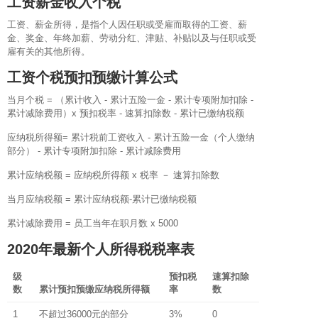
工资薪金收入个税
工资、薪金所得，是指个人因任职或受雇而取得的工资、薪
金、奖金、年终加薪、劳动分红、津贴、补贴以及与任职或受
雇有关的其他所得。
工资个税预扣预缴计算公式
当月个税 = （累计收入 - 累计五险一金 - 累计专项附加扣除 -
累计减除费用）x 预扣税率 - 速算扣除数 - 累计已缴纳税额
应纳税所得额= 累计税前工资收入 - 累计五险一金（个人缴纳
部分） - 累计专项附加扣除 - 累计减除费用
累计应纳税额 = 应纳税所得额 x 税率 － 速算扣除数
当月应纳税额 = 累计应纳税额-累计已缴纳税额
累计减除费用 = 员工当年在职月数 x 5000
2020年最新个人所得税税率表
级
预扣税
速算扣除
数
累计预扣预缴应纳税所得额
率
数
1
不超过36000元的部分
3%
0