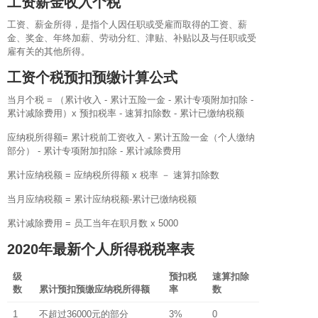
工资薪金收入个税
工资、薪金所得，是指个人因任职或受雇而取得的工资、薪
金、奖金、年终加薪、劳动分红、津贴、补贴以及与任职或受
雇有关的其他所得。
工资个税预扣预缴计算公式
当月个税 = （累计收入 - 累计五险一金 - 累计专项附加扣除 -
累计减除费用）x 预扣税率 - 速算扣除数 - 累计已缴纳税额
应纳税所得额= 累计税前工资收入 - 累计五险一金（个人缴纳
部分） - 累计专项附加扣除 - 累计减除费用
累计应纳税额 = 应纳税所得额 x 税率 － 速算扣除数
当月应纳税额 = 累计应纳税额-累计已缴纳税额
累计减除费用 = 员工当年在职月数 x 5000
2020年最新个人所得税税率表
级
预扣税
速算扣除
数
累计预扣预缴应纳税所得额
率
数
1
不超过36000元的部分
3%
0