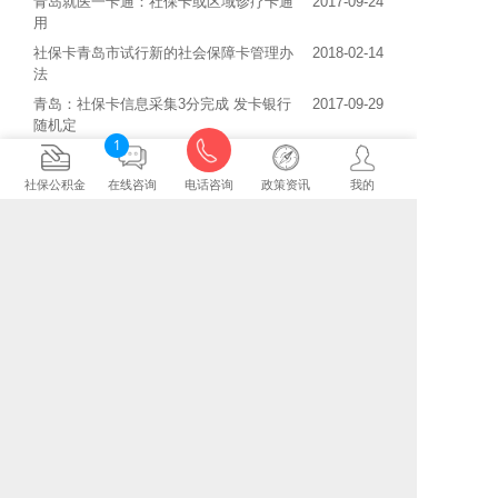
青岛就医一卡通：社保卡或区域诊疗卡通
2017-09-24
用
社保卡青岛市试行新的社会保障卡管理办
2018-02-14
法
青岛：社保卡信息采集3分完成 发卡银行
2017-09-29
随机定
1
在青岛，社保卡原来还能这么用！光买药
2018-04-04
你就亏大了！
社保公积金
在线咨询
电话咨询
政策资讯
我的
青岛：社保卡丢失可打电话挂失
2017-09-11
暗访外地客青岛买房 纳税社保证明有钱
2017-08-19
就能办
青岛办理新社保卡：信息采集3分钟搞定
2017-09-26
医疗保险第三方将被引入青岛市社保业
2017-11-20
务;黄岛崂山城阳区先作为试点
青岛公布社保卡四大骗术 如遇骗局可立
2017-09-07
即报警
北京社保计算器
上海社保计算器
杭州社保计算器