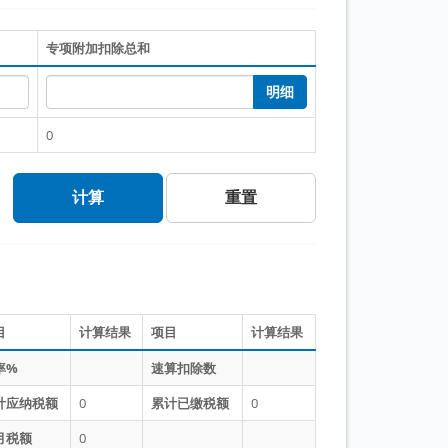
专项附加扣除总和
明细
0
计算
重置
目
计算结果
项目
计算结果
率%
速算扣除数
计应纳税额
0
累计已缴税额
0
月税额
0