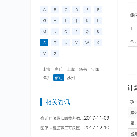
A
B
C
D
E
F
缴
G
H
I
J
K
L
1
M
N
O
P
Q
R
合
S
T
U
V
W
X
Y
Z
上海
商丘
上虞
绍兴
沈阳
深圳
宿迁
苏州
计
相关资讯
项
累
宿
迁社保最低缴费基数上调
2017-11-09
累
医
保卡宿迁职工可刷医保卡健身消费;最大化发挥社保卡综合效益
2017-12-10
当