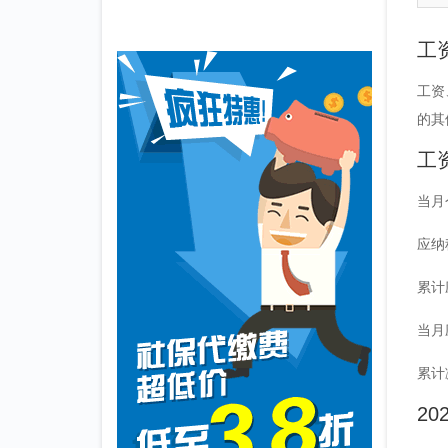
工
工资
的其
工
当月
应纳
累计
当月
累计
2