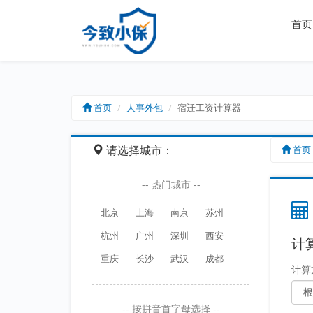
首页
首页
人事外包
宿迁工资计算器
首页
请选择城市：
-- 热门城市 --
北京
上海
南京
苏州
杭州
广州
深圳
西安
计
重庆
长沙
武汉
成都
计算
-- 按拼音首字母选择 --