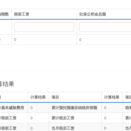
纳期数
税前工资
社保公积金总额
计
0
0
算结果
目
计算结果
项目
计算结果
项
计基本减除费用
0
累计预扣预缴应纳税所得额
0
税
计税前工资
0
累计税后工资
0
累
月税前工资
0
当月税后工资
0
当