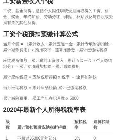
工资薪金收入个税
工资、薪金所得，是指个人因任职或受雇而取得的工资、薪
金、奖金、年终加薪、劳动分红、津贴、补贴以及与任职或受
雇有关的其他所得。
工资个税预扣预缴计算公式
当月个税 = （累计收入 - 累计五险一金 - 累计专项附加扣除 -
累计减除费用）x 预扣税率 - 速算扣除数 - 累计已缴纳税额
应纳税所得额= 累计税前工资收入 - 累计五险一金（个人缴纳
部分） - 累计专项附加扣除 - 累计减除费用
累计应纳税额 = 应纳税所得额 x 税率 － 速算扣除数
当月应纳税额 = 累计应纳税额-累计已缴纳税额
累计减除费用 = 员工当年在职月数 x 5000
2020年最新个人所得税税率表
级
预扣税
速算扣除
数
累计预扣预缴应纳税所得额
率
数
1
不超过36000元的部分
3%
0