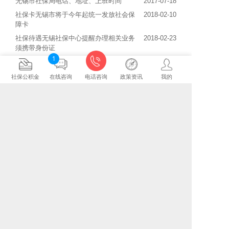
无锡市社保局电话、地址、上班时间
2017-07-18
社保卡无锡市将于今年起统一发放社会保
2018-02-10
障卡
社保待遇无锡社保中心提醒办理相关业务
2018-02-23
须携带身份证
无锡市社保信息上网就能查明细 网上服
2017-08-10
务大厅含盖60项功能
社保公积金
在线咨询
电话咨询
政策资讯
我的
无锡社保欠费企业被召集“约谈”
2017-08-21
涉嫌少缴社保超过千万元，无锡智能面临
2017-04-12
被追罚可能
无锡：社保中心晒48家“老赖公司”
2017-10-14
无锡首批不给员工缴社保老赖本月底将曝
2017-11-14
光
无锡明年拟换发全国社保卡 市民卡用户
2017-11-02
可免费换取
北京社保计算器
上海社保计算器
杭州社保计算器
苏州社保计算器
昆山社保计算器
南京社保计算器